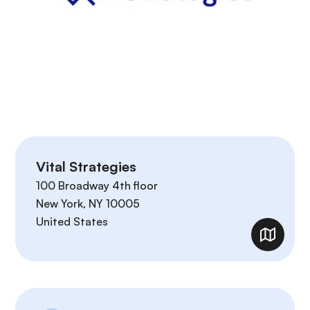
r
i
n
c
i
p
a
l
Vital Strategies
100 Broadway 4th floor
New York
,
NY
10005
United States