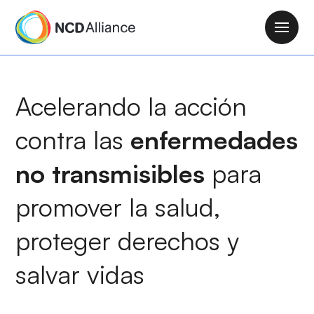
P
a
M
s
a
a
i
r
n
Acelerando la acción
a
n
l
a
contra las
enfermedades
c
v
o
i
no transmisibles
para
n
g
t
promover la salud
,
a
e
t
n
proteger derechos y
i
i
o
d
salvar vidas
n
o
p