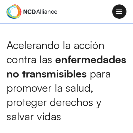
P
a
M
s
a
a
i
r
n
Acelerando la acción
a
n
l
a
contra las
enfermedades
c
v
o
i
no transmisibles
para
n
g
t
promover la salud
,
a
e
t
n
proteger derechos y
i
i
o
d
salvar vidas
n
o
p