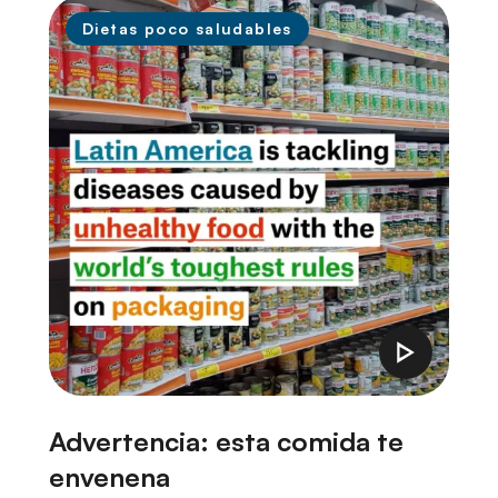
Dietas poco saludables
Advertencia: esta comida te
B
envenena
i