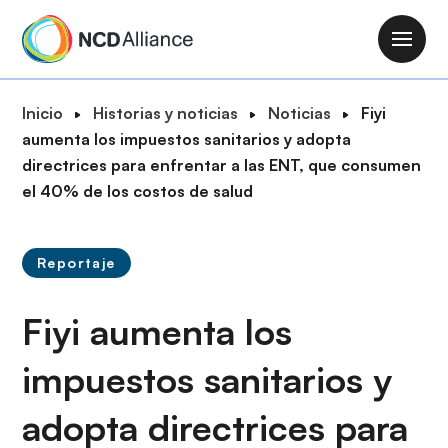
P
a
M
s
a
a
i
R
Inicio
Historias y noticias
Noticias
Fiyi
r
n
u
aumenta los impuestos sanitarios y adopta
a
n
t
directrices para enfrentar a las ENT, que consumen
l
a
a
el 40% de los costos de salud
c
v
d
o
i
e
n
g
Reportaje
n
t
a
a
e
t
Fiyi aumenta los
v
n
i
e
i
o
impuestos sanitarios y
g
d
n
a
o
adopta directrices para
c
p