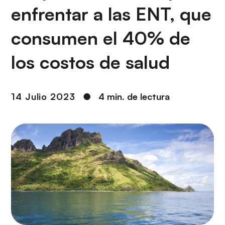
i
r
enfrentar a las ENT, que
ó
i
n
n
consumen el 40% de
c
i
los costos de salud
p
a
l
14 Julio 2023
●
4 min. de lectura