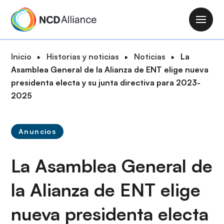
P
a
M
s
a
a
i
R
Inicio
Historias y noticias
Noticias
La
r
n
u
Asamblea General de la Alianza de ENT elige nueva
a
n
t
presidenta electa y su junta directiva para 2023-
l
a
a
2025
c
v
d
o
i
e
n
g
Anuncios
n
t
a
a
e
t
La Asamblea General de
v
n
i
e
i
o
la Alianza de ENT elige
g
d
n
a
o
nueva presidenta electa
c
p