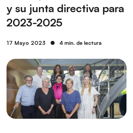
i
r
y su junta directiva para
ó
i
n
n
2023-2025
c
i
p
17 Mayo 2023
●
4 min. de lectura
a
l