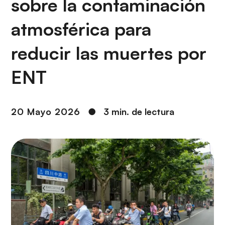
sobre la contaminación
i
r
ó
i
atmosférica para
n
n
c
reducir las muertes por
i
p
ENT
a
l
20 Mayo 2026
●
3 min. de lectura