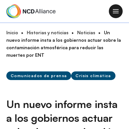
P
a
M
s
a
a
i
R
Inicio
Historias y noticias
Noticias
Un
r
n
u
nuevo informe insta a los gobiernos actuar sobre la
a
n
t
contaminación atmosférica para reducir las
l
a
a
muertes por ENT
c
v
d
o
i
e
n
g
Comunicados de prensa
Crisis climática
n
t
a
a
e
t
v
n
i
e
Un nuevo informe insta
i
o
g
d
n
a los gobiernos actuar
a
o
c
p