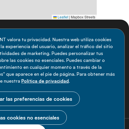
Leaflet
|
Mapbox Streets
uscripción al boletín
NT valora tu privacidad. Nuestra web utiliza cookies
a experiencia del usuario, analizar el tráfico del sitio
anténgase informado sobre las últimas
ctividades de marketing. Puedes personalizar tus
vedades de la Alianza de ENT: suscríbete a
obre las cookies no esenciales. Puedes cambiar o
sentimiento en cualquier momento a través de la
estro boletín.
s" que aparece en el pie de página. Para obtener más
ee nuestra
Política de privacidad
.
Suscríbete ahora
ar las preferencias de cookies
as cookies no esenciales