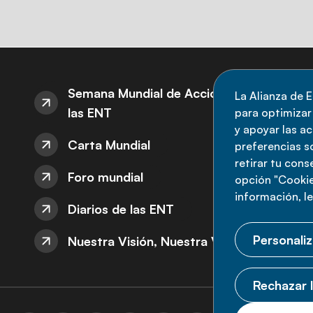
S
Semana Mundial de Acción sobre
La Alianza de E
las ENT
para optimizar l
M
y apoyar las a
Carta Mundial
no
preferencias s
retirar tu con
nu
Foro mundial
opción "Cookie
información, l
Diarios de las ENT
Personaliz
Nuestra Visión, Nuestra Voz
Rechazar l