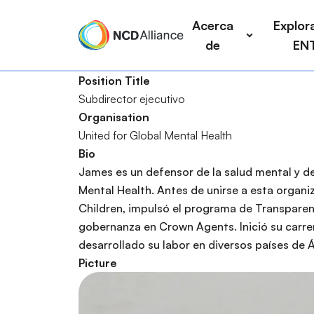
P
a
Acerca
Explora
a
i
de
EN
s
n
a
n
Position Title
r
a
Subdirector ejecutivo
a
v
B
Organisation
l
i
u
United for Global Mental Health
c
g
s
Bio
o
a
c
James es un defensor de la salud mental y de
n
t
a
Mental Health. Antes de unirse a esta organiz
t
i
r
Children, impulsó el programa de Transparency
e
o
gobernanza en Crown Agents. Inició su carrer
n
n
desarrollado su labor en diversos países de Á
i
Picture
d
o
p