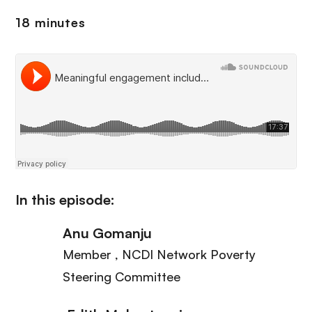
i
r
ó
18 minutes
i
n
n
c
i
p
a
l
In this episode:
Anu Gomanju
Member
, NCDI Network Poverty
Steering Committee